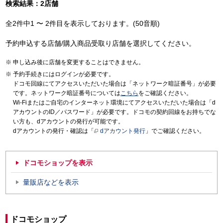
検索結果：2店舗
全2件中1 〜 2件目を表示しております。(50音順)
予約申込する店舗/購入商品受取り店舗を選択してください。
申し込み後に店舗を変更することはできません。
予約手続きにはログインが必要です。
ドコモ回線にてアクセスいただいた場合は「ネットワーク暗証番号」が必要
です。ネットワーク暗証番号については
こちら
をご確認ください。
Wi-Fiまたはご自宅のインターネット環境にてアクセスいただいた場合は「d
アカウントのID／パスワード」が必要です。ドコモの契約回線をお持ちでな
い方も、dアカウントの発行が可能です。
dアカウントの発行・確認は「
dアカウント発行
」でご確認ください。
ドコモショップを表示
量販店などを表示
ドコモショップ