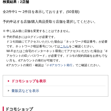
検索結果：2店舗
全2件中1 〜 2件目を表示しております。(50音順)
予約申込する店舗/購入商品受取り店舗を選択してください。
申し込み後に店舗を変更することはできません。
予約手続きにはログインが必要です。
ドコモ回線にてアクセスいただいた場合は「ネットワーク暗証番号」が必要
です。ネットワーク暗証番号については
こちら
をご確認ください。
Wi-Fiまたはご自宅のインターネット環境にてアクセスいただいた場合は「d
アカウントのID／パスワード」が必要です。ドコモの契約回線をお持ちでな
い方も、dアカウントの発行が可能です。
dアカウントの発行・確認は「
dアカウント発行
」でご確認ください。
ドコモショップを表示
量販店などを表示
ドコモショップ