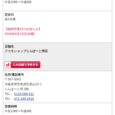
午前10時〜午後6時
定休日
第2木曜
【臨時営業日のお知らせ】
2026年8月13日(木曜)
店舗名
ドコモショップららぽーと堺店
住所/電話番号
〒587-0002
大阪府堺市美原区黒山22-1
ららぽーと堺 3階
TEL：
0120-086-511
TEL：
072-349-4516
営業時間
午前10時〜午後8時