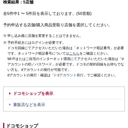
検索結果：5店舗
全5件中1 〜 5件目を表示しております。(50音順)
予約申込する店舗/購入商品受取り店舗を選択してください。
申し込み後に店舗を変更することはできません。
予約手続きにはログインが必要です。
ドコモ回線にてアクセスいただいた場合は「ネットワーク暗証番号」が必要
です。ネットワーク暗証番号については
こちら
をご確認ください。
Wi-Fiまたはご自宅のインターネット環境にてアクセスいただいた場合は「d
アカウントのID／パスワード」が必要です。ドコモの契約回線をお持ちでな
い方も、dアカウントの発行が可能です。
dアカウントの発行・確認は「
dアカウント発行
」でご確認ください。
ドコモショップを表示
量販店などを表示
ドコモショップ