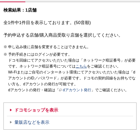
検索結果：1店舗
全1件中1件目を表示しております。(50音順)
予約申込する店舗/購入商品受取り店舗を選択してください。
申し込み後に店舗を変更することはできません。
予約手続きにはログインが必要です。
ドコモ回線にてアクセスいただいた場合は「ネットワーク暗証番号」が必要
です。ネットワーク暗証番号については
こちら
をご確認ください。
Wi-Fiまたはご自宅のインターネット環境にてアクセスいただいた場合は「d
アカウントのID／パスワード」が必要です。ドコモの契約回線をお持ちでな
い方も、dアカウントの発行が可能です。
dアカウントの発行・確認は「
dアカウント発行
」でご確認ください。
ドコモショップを表示
量販店などを表示