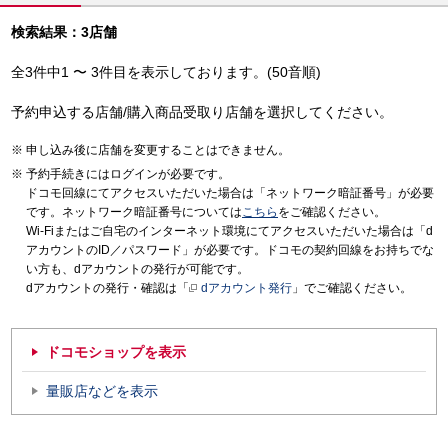
検索結果：3店舗
全3件中1 〜 3件目を表示しております。(50音順)
予約申込する店舗/購入商品受取り店舗を選択してください。
申し込み後に店舗を変更することはできません。
予約手続きにはログインが必要です。
ドコモ回線にてアクセスいただいた場合は「ネットワーク暗証番号」が必要
です。ネットワーク暗証番号については
こちら
をご確認ください。
Wi-Fiまたはご自宅のインターネット環境にてアクセスいただいた場合は「d
アカウントのID／パスワード」が必要です。ドコモの契約回線をお持ちでな
い方も、dアカウントの発行が可能です。
dアカウントの発行・確認は「
dアカウント発行
」でご確認ください。
ドコモショップを表示
量販店などを表示