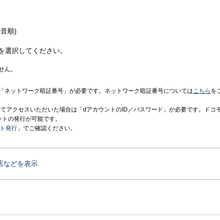
音順)
を選択してください。
せん。
「ネットワーク暗証番号」が必要です。ネットワーク暗証番号については
こちら
を
境にてアクセスいただいた場合は「dアカウントのID／パスワード」が必要です。ドコ
ントの発行が可能です。
ント発行
」でご確認ください。
店などを表示