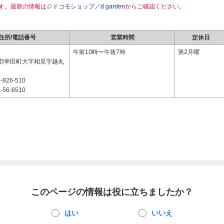
す。最新の情報は
ドコモショップ／d garden
からご確認ください。
住所/電話番号
営業時間
定休日
7
午前10時〜午後7時
第2月曜
郡幸田町大字相見字越丸
-826-510
-56-6510
このページの情報は役に立ちましたか？
はい
いいえ