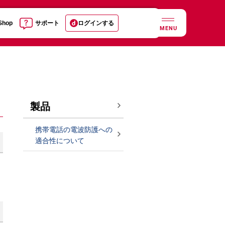
 Shop
サポート
ログインする
MENU
製品
携帯電話の電波防護への
適合性について