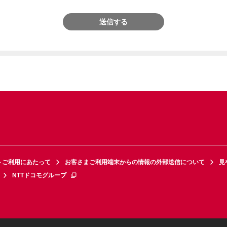
送信する
トご利用にあたって
お客さまご利用端末からの情報の外部送信について
見
NTTドコモグループ