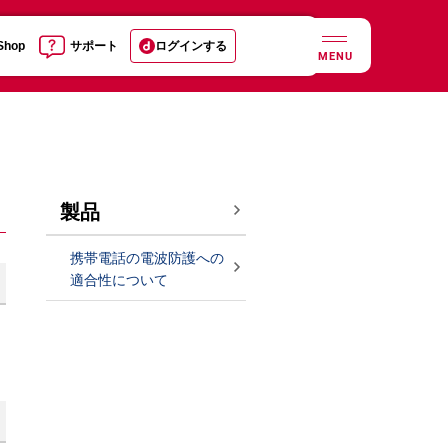
 Shop
サポート
ログインする
MENU
製品
携帯電話の電波防護への
適合性について