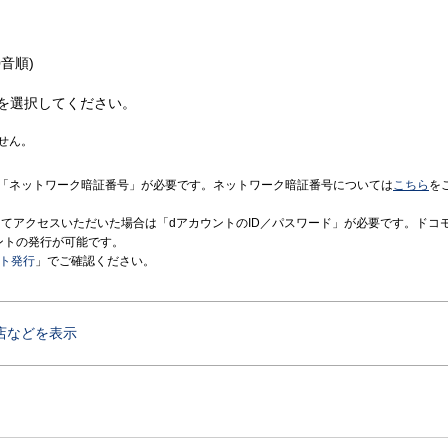
音順)
を選択してください。
せん。
「ネットワーク暗証番号」が必要です。ネットワーク暗証番号については
こちら
を
境にてアクセスいただいた場合は「dアカウントのID／パスワード」が必要です。ドコ
ントの発行が可能です。
ント発行
」でご確認ください。
店などを表示