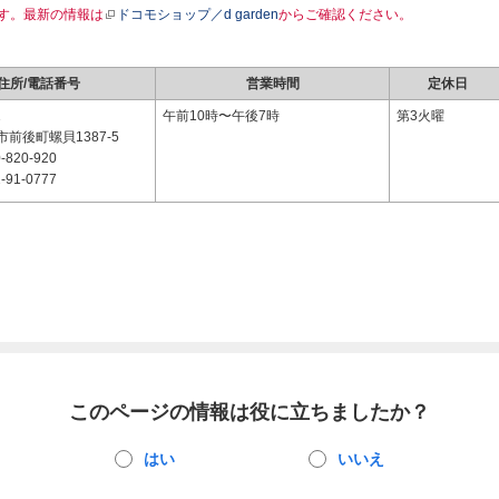
す。最新の情報は
ドコモショップ／d garden
からご確認ください。
住所/電話番号
営業時間
定休日
1
午前10時〜午後7時
第3火曜
前後町螺貝1387-5
-820-920
-91-0777
このページの情報は役に立ちましたか？
はい
いいえ