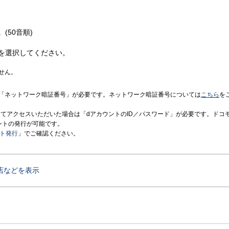
(50音順)
を選択してください。
せん。
「ネットワーク暗証番号」が必要です。ネットワーク暗証番号については
こちら
を
境にてアクセスいただいた場合は「dアカウントのID／パスワード」が必要です。ドコ
ントの発行が可能です。
ント発行
」でご確認ください。
店などを表示