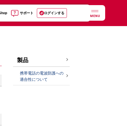
 Shop
サポート
ログインする
MENU
製品
携帯電話の電波防護への
適合性について