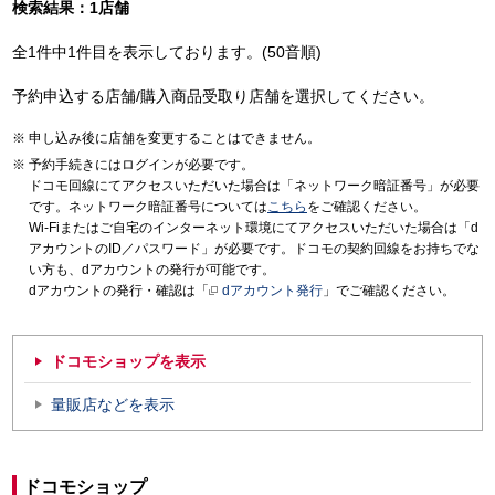
検索結果：1店舗
全1件中1件目を表示しております。(50音順)
予約申込する店舗/購入商品受取り店舗を選択してください。
申し込み後に店舗を変更することはできません。
予約手続きにはログインが必要です。
ドコモ回線にてアクセスいただいた場合は「ネットワーク暗証番号」が必要
です。ネットワーク暗証番号については
こちら
をご確認ください。
Wi-Fiまたはご自宅のインターネット環境にてアクセスいただいた場合は「d
アカウントのID／パスワード」が必要です。ドコモの契約回線をお持ちでな
い方も、dアカウントの発行が可能です。
dアカウントの発行・確認は「
dアカウント発行
」でご確認ください。
ドコモショップを表示
量販店などを表示
ドコモショップ