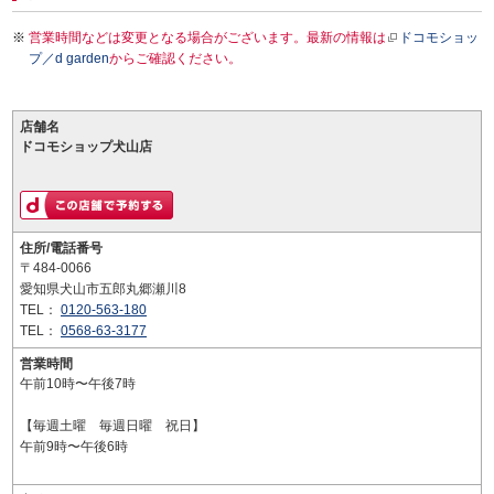
営業時間などは変更となる場合がございます。最新の情報は
ドコモショッ
プ／d garden
からご確認ください。
店舗名
ドコモショップ犬山店
住所/電話番号
〒484-0066
愛知県犬山市五郎丸郷瀬川8
TEL：
0120-563-180
TEL：
0568-63-3177
営業時間
午前10時〜午後7時
【毎週土曜 毎週日曜 祝日】
午前9時〜午後6時