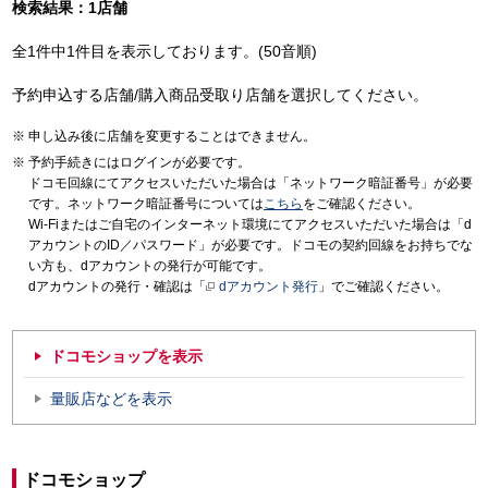
検索結果：1店舗
全1件中1件目を表示しております。(50音順)
予約申込する店舗/購入商品受取り店舗を選択してください。
申し込み後に店舗を変更することはできません。
予約手続きにはログインが必要です。
ドコモ回線にてアクセスいただいた場合は「ネットワーク暗証番号」が必要
です。ネットワーク暗証番号については
こちら
をご確認ください。
Wi-Fiまたはご自宅のインターネット環境にてアクセスいただいた場合は「d
アカウントのID／パスワード」が必要です。ドコモの契約回線をお持ちでな
い方も、dアカウントの発行が可能です。
dアカウントの発行・確認は「
dアカウント発行
」でご確認ください。
ドコモショップを表示
量販店などを表示
ドコモショップ