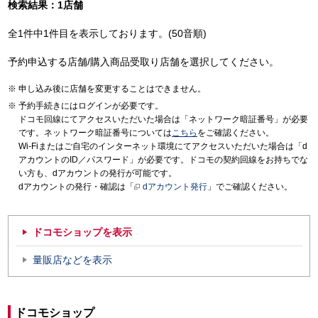
検索結果：1店舗
全1件中1件目を表示しております。(50音順)
予約申込する店舗/購入商品受取り店舗を選択してください。
申し込み後に店舗を変更することはできません。
予約手続きにはログインが必要です。
ドコモ回線にてアクセスいただいた場合は「ネットワーク暗証番号」が必要
です。ネットワーク暗証番号については
こちら
をご確認ください。
Wi-Fiまたはご自宅のインターネット環境にてアクセスいただいた場合は「d
アカウントのID／パスワード」が必要です。ドコモの契約回線をお持ちでな
い方も、dアカウントの発行が可能です。
dアカウントの発行・確認は「
dアカウント発行
」でご確認ください。
ドコモショップを表示
量販店などを表示
ドコモショップ