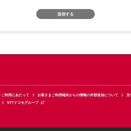
送信する
トご利用にあたって
お客さまご利用端末からの情報の外部送信について
見
NTTドコモグループ