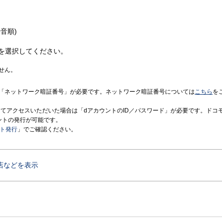
音順)
を選択してください。
せん。
「ネットワーク暗証番号」が必要です。ネットワーク暗証番号については
こちら
を
境にてアクセスいただいた場合は「dアカウントのID／パスワード」が必要です。ドコ
ントの発行が可能です。
ント発行
」でご確認ください。
店などを表示