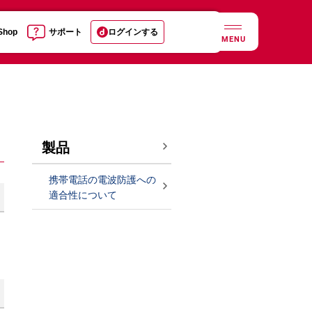
 Shop
サポート
ログインする
MENU
製品
携帯電話の電波防護への
適合性について