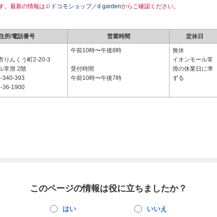
す。最新の情報は
ドコモショップ／d garden
からご確認ください。
住所/電話番号
営業時間
定休日
2
午前10時〜午後8時
無休
りんくう町2-20-3
イオンモール常
ル常滑 2階
受付時間
滑の休業日に準
-340-393
午前10時〜午後7時
ずる
-36-1900
このページの情報は役に立ちましたか？
はい
いいえ