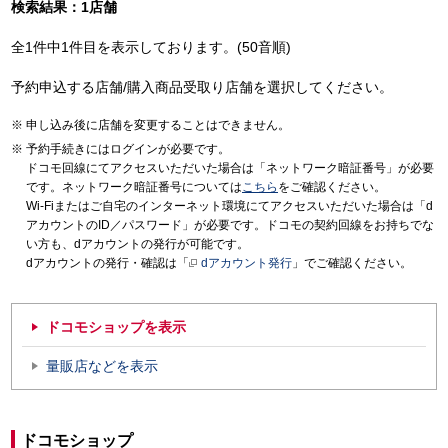
検索結果：1店舗
全1件中1件目を表示しております。(50音順)
予約申込する店舗/購入商品受取り店舗を選択してください。
申し込み後に店舗を変更することはできません。
予約手続きにはログインが必要です。
ドコモ回線にてアクセスいただいた場合は「ネットワーク暗証番号」が必要
です。ネットワーク暗証番号については
こちら
をご確認ください。
Wi-Fiまたはご自宅のインターネット環境にてアクセスいただいた場合は「d
アカウントのID／パスワード」が必要です。ドコモの契約回線をお持ちでな
い方も、dアカウントの発行が可能です。
dアカウントの発行・確認は「
dアカウント発行
」でご確認ください。
ドコモショップを表示
量販店などを表示
ドコモショップ