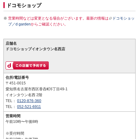
ドコモショップ
営業時間などは変更となる場合がございます。最新の情報は
ドコモショッ
プ／d garden
からご確認ください。
店舗名
ドコモショップイオンタウン名西店
住所/電話番号
〒451-0015
愛知県名古屋市西区香呑町6丁目49-1
イオンタウン名西 2階
TEL：
0120-876-360
TEL：
052-521-6911
営業時間
午前10時〜午後8時
※受付時間