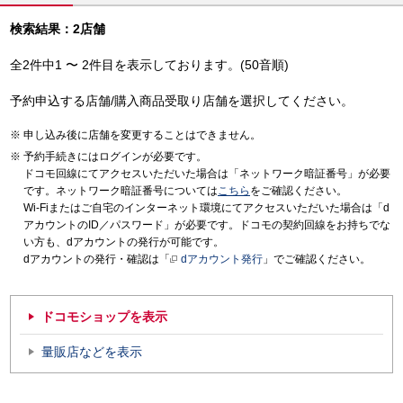
検索結果：2店舗
全2件中1 〜 2件目を表示しております。(50音順)
予約申込する店舗/購入商品受取り店舗を選択してください。
申し込み後に店舗を変更することはできません。
予約手続きにはログインが必要です。
ドコモ回線にてアクセスいただいた場合は「ネットワーク暗証番号」が必要
です。ネットワーク暗証番号については
こちら
をご確認ください。
Wi-Fiまたはご自宅のインターネット環境にてアクセスいただいた場合は「d
アカウントのID／パスワード」が必要です。ドコモの契約回線をお持ちでな
い方も、dアカウントの発行が可能です。
dアカウントの発行・確認は「
dアカウント発行
」でご確認ください。
ドコモショップを表示
量販店などを表示