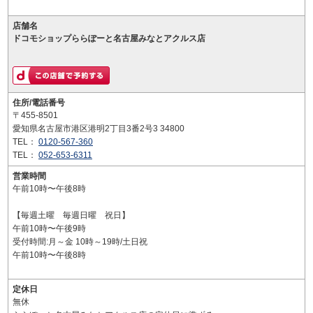
店舗名
ドコモショップららぽーと名古屋みなとアクルス店
住所/電話番号
〒455-8501
愛知県名古屋市港区港明2丁目3番2号3 34800
TEL：
0120-567-360
TEL：
052-653-6311
営業時間
午前10時〜午後8時
【毎週土曜 毎週日曜 祝日】
午前10時〜午後9時
受付時間:月～金 10時～19時/土日祝
午前10時〜午後8時
定休日
無休