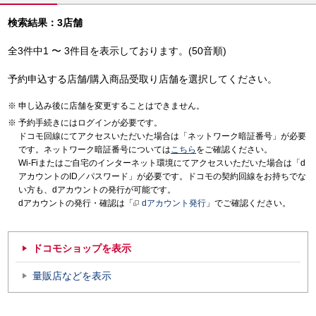
検索結果：3店舗
全3件中1 〜 3件目を表示しております。(50音順)
予約申込する店舗/購入商品受取り店舗を選択してください。
申し込み後に店舗を変更することはできません。
予約手続きにはログインが必要です。
ドコモ回線にてアクセスいただいた場合は「ネットワーク暗証番号」が必要
です。ネットワーク暗証番号については
こちら
をご確認ください。
Wi-Fiまたはご自宅のインターネット環境にてアクセスいただいた場合は「d
アカウントのID／パスワード」が必要です。ドコモの契約回線をお持ちでな
い方も、dアカウントの発行が可能です。
dアカウントの発行・確認は「
dアカウント発行
」でご確認ください。
ドコモショップを表示
量販店などを表示