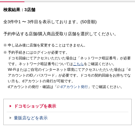
検索結果：3店舗
全3件中1 〜 3件目を表示しております。(50音順)
予約申込する店舗/購入商品受取り店舗を選択してください。
申し込み後に店舗を変更することはできません。
予約手続きにはログインが必要です。
ドコモ回線にてアクセスいただいた場合は「ネットワーク暗証番号」が必要
です。ネットワーク暗証番号については
こちら
をご確認ください。
Wi-Fiまたはご自宅のインターネット環境にてアクセスいただいた場合は「d
アカウントのID／パスワード」が必要です。ドコモの契約回線をお持ちでな
い方も、dアカウントの発行が可能です。
dアカウントの発行・確認は「
dアカウント発行
」でご確認ください。
ドコモショップを表示
量販店などを表示