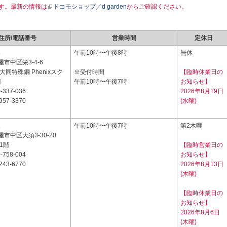
す。最新の情報は
ドコモショップ／d garden
からご確認ください。
住所/電話番号
営業時間
定休日
8
午前10時〜午後8時
無休
市中区栄3-4-6
大同特殊鋼 Phenixスク
※受付時間
【臨時休業日の
階
午前10時〜午後7時
お知らせ】
-337-036
2026年8月19日
957-3370
(水曜)
1
午前10時〜午後7時
第2木曜
市中区大須3-30-20
1階
【臨時営業日の
-758-004
お知らせ】
243-6770
2026年8月13日
(木曜)
【臨時休業日の
お知らせ】
2026年8月6日
(木曜)