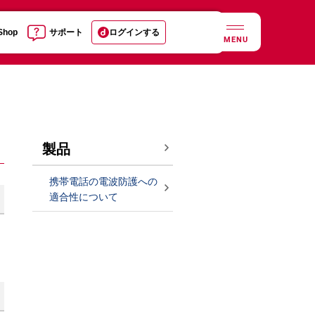
 Shop
サポート
ログインする
MENU
製品
携帯電話の電波防護への
適合性について