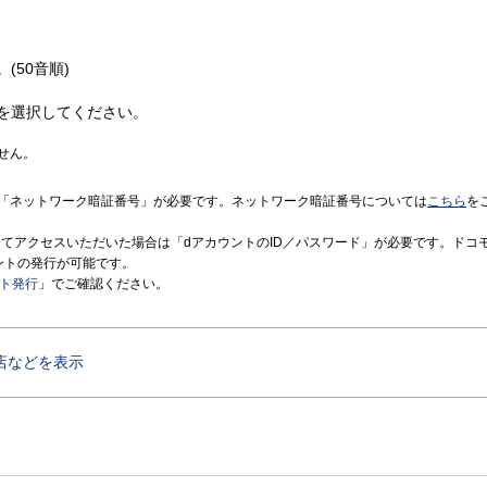
(50音順)
を選択してください。
せん。
「ネットワーク暗証番号」が必要です。ネットワーク暗証番号については
こちら
を
境にてアクセスいただいた場合は「dアカウントのID／パスワード」が必要です。ドコ
ントの発行が可能です。
ント発行
」でご確認ください。
店などを表示