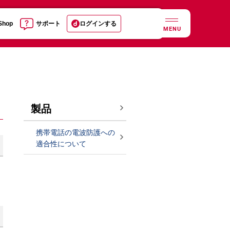
 Shop
サポート
ログインする
MENU
製品
携帯電話の電波防護への
適合性について