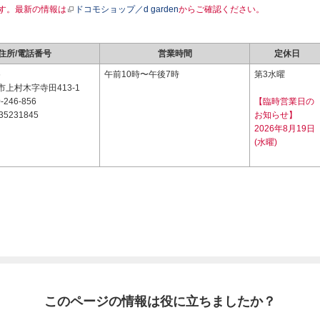
す。最新の情報は
ドコモショップ／d garden
からご確認ください。
住所/電話番号
営業時間
定休日
6
午前10時〜午後7時
第3水曜
上村木字寺田413-1
-246-856
【臨時営業日の
35231845
お知らせ】
2026年8月19日
(水曜)
このページの情報は役に立ちましたか？