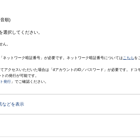
音順)
を選択してください。
せん。
「ネットワーク暗証番号」が必要です。ネットワーク暗証番号については
こちら
を
境にてアクセスいただいた場合は「dアカウントのID／パスワード」が必要です。ドコ
ントの発行が可能です。
ント発行
」でご確認ください。
店などを表示