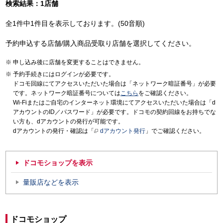
検索結果：1店舗
全1件中1件目を表示しております。(50音順)
予約申込する店舗/購入商品受取り店舗を選択してください。
申し込み後に店舗を変更することはできません。
予約手続きにはログインが必要です。
ドコモ回線にてアクセスいただいた場合は「ネットワーク暗証番号」が必要
です。ネットワーク暗証番号については
こちら
をご確認ください。
Wi-Fiまたはご自宅のインターネット環境にてアクセスいただいた場合は「d
アカウントのID／パスワード」が必要です。ドコモの契約回線をお持ちでな
い方も、dアカウントの発行が可能です。
dアカウントの発行・確認は「
dアカウント発行
」でご確認ください。
ドコモショップを表示
量販店などを表示
ドコモショップ