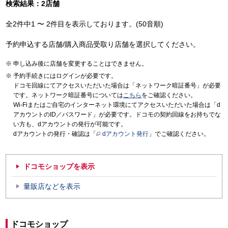
検索結果：2店舗
全2件中1 〜 2件目を表示しております。(50音順)
予約申込する店舗/購入商品受取り店舗を選択してください。
申し込み後に店舗を変更することはできません。
予約手続きにはログインが必要です。
ドコモ回線にてアクセスいただいた場合は「ネットワーク暗証番号」が必要
です。ネットワーク暗証番号については
こちら
をご確認ください。
Wi-Fiまたはご自宅のインターネット環境にてアクセスいただいた場合は「d
アカウントのID／パスワード」が必要です。ドコモの契約回線をお持ちでな
い方も、dアカウントの発行が可能です。
dアカウントの発行・確認は「
dアカウント発行
」でご確認ください。
ドコモショップを表示
量販店などを表示
ドコモショップ