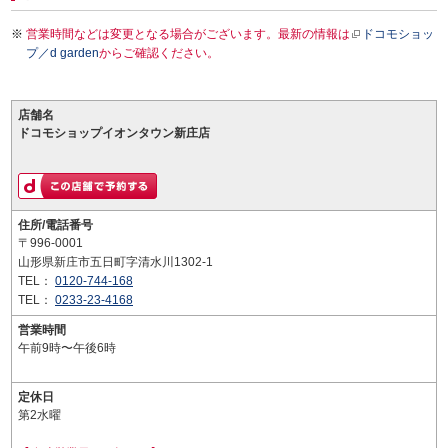
営業時間などは変更となる場合がございます。最新の情報は
ドコモショッ
プ／d garden
からご確認ください。
店舗名
ドコモショップイオンタウン新庄店
住所/電話番号
〒996-0001
山形県新庄市五日町字清水川1302-1
TEL：
0120-744-168
TEL：
0233-23-4168
営業時間
午前9時〜午後6時
定休日
第2水曜