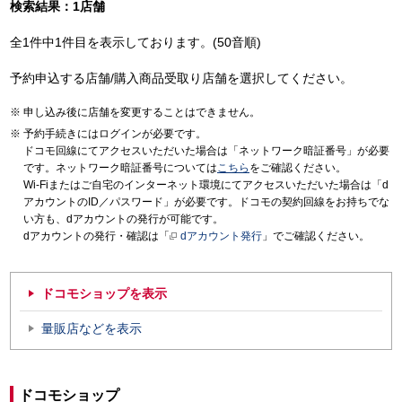
検索結果：1店舗
全1件中1件目を表示しております。(50音順)
予約申込する店舗/購入商品受取り店舗を選択してください。
申し込み後に店舗を変更することはできません。
予約手続きにはログインが必要です。
ドコモ回線にてアクセスいただいた場合は「ネットワーク暗証番号」が必要
です。ネットワーク暗証番号については
こちら
をご確認ください。
Wi-Fiまたはご自宅のインターネット環境にてアクセスいただいた場合は「d
アカウントのID／パスワード」が必要です。ドコモの契約回線をお持ちでな
い方も、dアカウントの発行が可能です。
dアカウントの発行・確認は「
dアカウント発行
」でご確認ください。
ドコモショップを表示
量販店などを表示
ドコモショップ