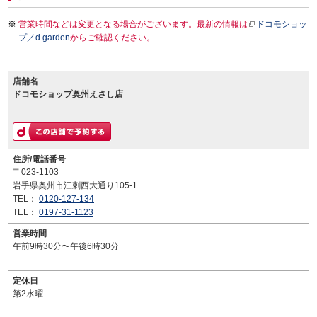
営業時間などは変更となる場合がございます。最新の情報は
ドコモショッ
プ／d garden
からご確認ください。
店舗名
ドコモショップ奥州えさし店
住所/電話番号
〒023-1103
岩手県奥州市江刺西大通り105-1
TEL：
0120-127-134
TEL：
0197-31-1123
営業時間
午前9時30分〜午後6時30分
定休日
第2水曜