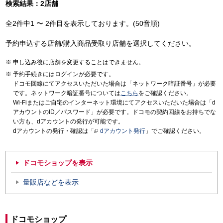
検索結果：2店舗
全2件中1 〜 2件目を表示しております。(50音順)
予約申込する店舗/購入商品受取り店舗を選択してください。
申し込み後に店舗を変更することはできません。
予約手続きにはログインが必要です。
ドコモ回線にてアクセスいただいた場合は「ネットワーク暗証番号」が必要
です。ネットワーク暗証番号については
こちら
をご確認ください。
Wi-Fiまたはご自宅のインターネット環境にてアクセスいただいた場合は「d
アカウントのID／パスワード」が必要です。ドコモの契約回線をお持ちでな
い方も、dアカウントの発行が可能です。
dアカウントの発行・確認は「
dアカウント発行
」でご確認ください。
ドコモショップを表示
量販店などを表示
ドコモショップ