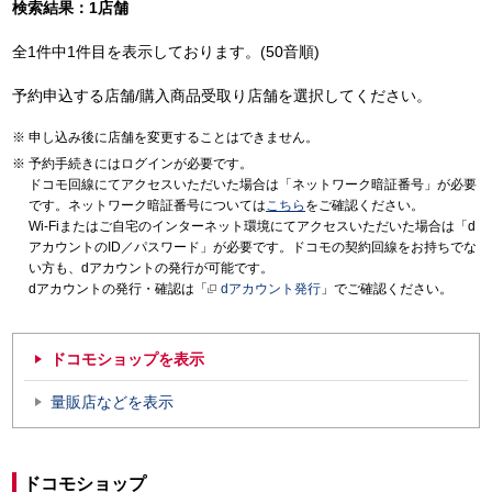
検索結果：1店舗
全1件中1件目を表示しております。(50音順)
予約申込する店舗/購入商品受取り店舗を選択してください。
申し込み後に店舗を変更することはできません。
予約手続きにはログインが必要です。
ドコモ回線にてアクセスいただいた場合は「ネットワーク暗証番号」が必要
です。ネットワーク暗証番号については
こちら
をご確認ください。
Wi-Fiまたはご自宅のインターネット環境にてアクセスいただいた場合は「d
アカウントのID／パスワード」が必要です。ドコモの契約回線をお持ちでな
い方も、dアカウントの発行が可能です。
dアカウントの発行・確認は「
dアカウント発行
」でご確認ください。
ドコモショップを表示
量販店などを表示
ドコモショップ