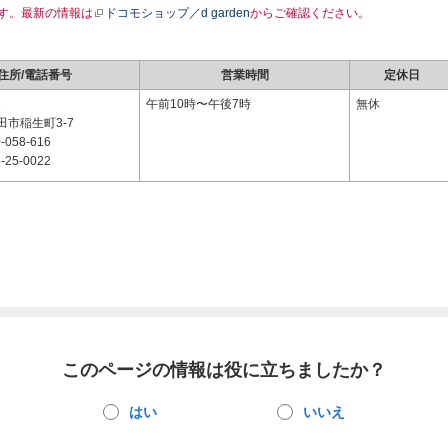
す。最新の情報は
ドコモショップ／d garden
からご確認ください。
住所/電話番号
営業時間
定休日
1
午前10時〜午後7時
無休
市稲生町3-7
-058-616
-25-0022
このページの情報は役に立ちましたか？
はい
いいえ