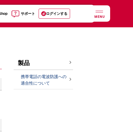
 Shop
サポート
ログインする
MENU
製品
携帯電話の電波防護への
適合性について