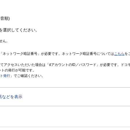
音順)
を選択してください。
せん。
「ネットワーク暗証番号」が必要です。ネットワーク暗証番号については
こちら
を
境にてアクセスいただいた場合は「dアカウントのID／パスワード」が必要です。ドコ
ントの発行が可能です。
ント発行
」でご確認ください。
店などを表示