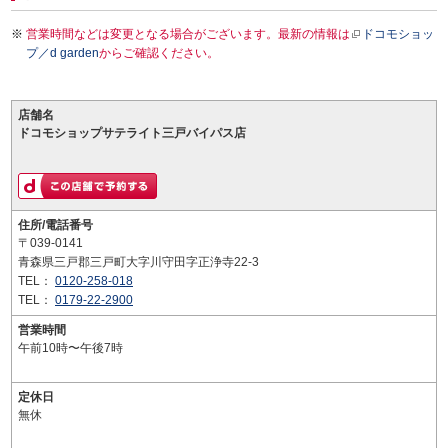
営業時間などは変更となる場合がございます。最新の情報は
ドコモショッ
プ／d garden
からご確認ください。
店舗名
ドコモショップサテライト三戸バイパス店
住所/電話番号
〒039-0141
青森県三戸郡三戸町大字川守田字正浄寺22-3
TEL：
0120-258-018
TEL：
0179-22-2900
営業時間
午前10時〜午後7時
定休日
無休