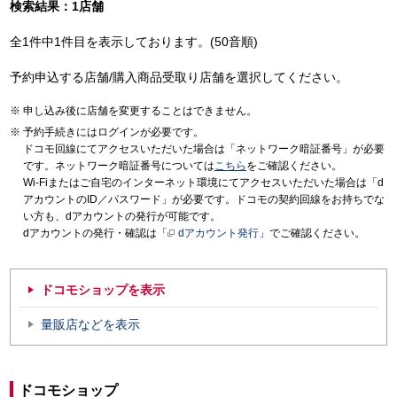
検索結果：1店舗
全1件中1件目を表示しております。(50音順)
予約申込する店舗/購入商品受取り店舗を選択してください。
申し込み後に店舗を変更することはできません。
予約手続きにはログインが必要です。
ドコモ回線にてアクセスいただいた場合は「ネットワーク暗証番号」が必要
です。ネットワーク暗証番号については
こちら
をご確認ください。
Wi-Fiまたはご自宅のインターネット環境にてアクセスいただいた場合は「d
アカウントのID／パスワード」が必要です。ドコモの契約回線をお持ちでな
い方も、dアカウントの発行が可能です。
dアカウントの発行・確認は「
dアカウント発行
」でご確認ください。
ドコモショップを表示
量販店などを表示
ドコモショップ