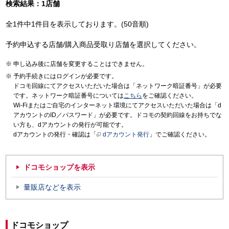
検索結果：1店舗
全1件中1件目を表示しております。(50音順)
予約申込する店舗/購入商品受取り店舗を選択してください。
申し込み後に店舗を変更することはできません。
予約手続きにはログインが必要です。
ドコモ回線にてアクセスいただいた場合は「ネットワーク暗証番号」が必要
です。ネットワーク暗証番号については
こちら
をご確認ください。
Wi-Fiまたはご自宅のインターネット環境にてアクセスいただいた場合は「d
アカウントのID／パスワード」が必要です。ドコモの契約回線をお持ちでな
い方も、dアカウントの発行が可能です。
dアカウントの発行・確認は「
dアカウント発行
」でご確認ください。
ドコモショップを表示
量販店などを表示
ドコモショップ