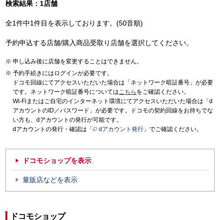
検索結果：1店舗
全1件中1件目を表示しております。(50音順)
予約申込する店舗/購入商品受取り店舗を選択してください。
申し込み後に店舗を変更することはできません。
予約手続きにはログインが必要です。
ドコモ回線にてアクセスいただいた場合は「ネットワーク暗証番号」が必要
です。ネットワーク暗証番号については
こちら
をご確認ください。
Wi-Fiまたはご自宅のインターネット環境にてアクセスいただいた場合は「d
アカウントのID／パスワード」が必要です。ドコモの契約回線をお持ちでな
い方も、dアカウントの発行が可能です。
dアカウントの発行・確認は「
dアカウント発行
」でご確認ください。
ドコモショップを表示
量販店などを表示
ドコモショップ