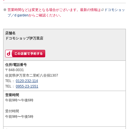
営業時間などは変更となる場合がございます。最新の情報は
ドコモショッ
プ／d garden
からご確認ください。
店舗名
ドコモショップ伊万里店
住所/電話番号
〒848-0031
佐賀県伊万里市二里町八谷搦1307
TEL：
0120-232-114
TEL：
0955-23-1551
営業時間
午前9時〜午後6時
受付時間
午前9時〜午後5時