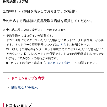
検索結果：2店舗
全2件中1 〜 2件目を表示しております。(50音順)
予約申込する店舗/購入商品受取り店舗を選択してください。
申し込み後に店舗を変更することはできません。
予約手続きにはログインが必要です。
ドコモ回線にてアクセスいただいた場合は「ネットワーク暗証番号」が必要
です。ネットワーク暗証番号については
こちら
をご確認ください。
Wi-Fiまたはご自宅のインターネット環境にてアクセスいただいた場合は「d
アカウントのID／パスワード」が必要です。ドコモの契約回線をお持ちでな
い方も、dアカウントの発行が可能です。
dアカウントの発行・確認は「
dアカウント発行
」でご確認ください。
ドコモショップを表示
量販店などを表示
ドコモショップ