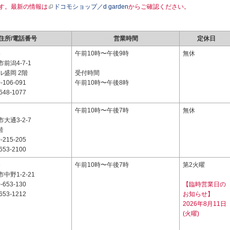
す。最新の情報は
ドコモショップ／d garden
からご確認ください。
住所/電話番号
営業時間
定休日
8
午前10時〜午後9時
無休
前潟4-7-1
ル盛岡 2階
受付時間
-106-091
午前10時〜午後8時
648-1077
2
午前10時〜午後7時
無休
大通3-2-7
階
-215-205
653-2100
6
午前10時〜午後7時
第2火曜
中野1-2-21
-653-130
【臨時営業日の
653-1212
お知らせ】
2026年8月11日
(火曜)