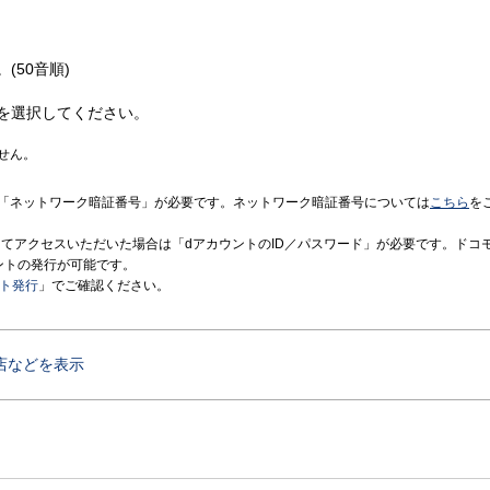
(50音順)
を選択してください。
せん。
「ネットワーク暗証番号」が必要です。ネットワーク暗証番号については
こちら
を
境にてアクセスいただいた場合は「dアカウントのID／パスワード」が必要です。ドコ
ントの発行が可能です。
ント発行
」でご確認ください。
店などを表示