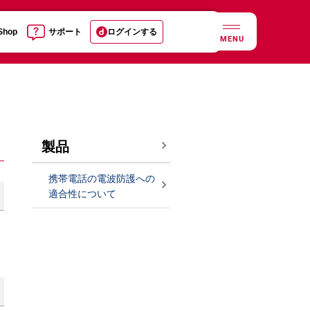
 Shop
サポート
ログインする
MENU
製品
携帯電話の電波防護への
適合性について