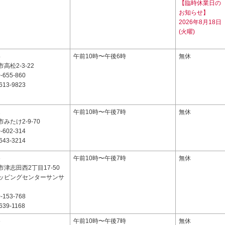
【臨時休業日の
お知らせ】
2026年8月18日
(火曜)
4
午前10時〜午後6時
無休
高松2-3-22
-655-860
613-9823
2
午前10時〜午後7時
無休
みたけ2-9-70
-602-314
643-3214
6
午前10時〜午後7時
無休
津志田西2丁目17-50
ッピングセンターサンサ
-153-768
639-1168
6
午前10時〜午後7時
無休