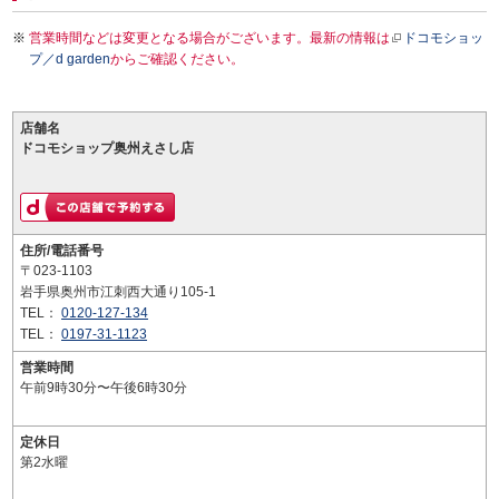
営業時間などは変更となる場合がございます。最新の情報は
ドコモショッ
プ／d garden
からご確認ください。
店舗名
ドコモショップ奥州えさし店
住所/電話番号
〒023-1103
岩手県奥州市江刺西大通り105-1
TEL：
0120-127-134
TEL：
0197-31-1123
営業時間
午前9時30分〜午後6時30分
定休日
第2水曜