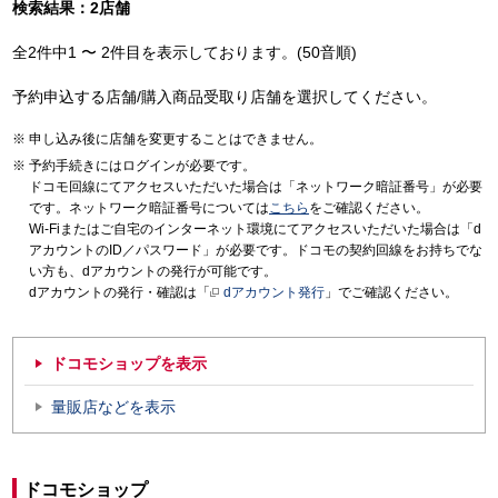
検索結果：2店舗
全2件中1 〜 2件目を表示しております。(50音順)
予約申込する店舗/購入商品受取り店舗を選択してください。
申し込み後に店舗を変更することはできません。
予約手続きにはログインが必要です。
ドコモ回線にてアクセスいただいた場合は「ネットワーク暗証番号」が必要
です。ネットワーク暗証番号については
こちら
をご確認ください。
Wi-Fiまたはご自宅のインターネット環境にてアクセスいただいた場合は「d
アカウントのID／パスワード」が必要です。ドコモの契約回線をお持ちでな
い方も、dアカウントの発行が可能です。
dアカウントの発行・確認は「
dアカウント発行
」でご確認ください。
ドコモショップを表示
量販店などを表示
ドコモショップ