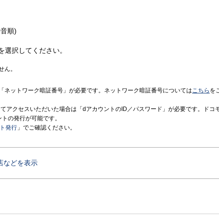
音順)
を選択してください。
せん。
「ネットワーク暗証番号」が必要です。ネットワーク暗証番号については
こちら
を
境にてアクセスいただいた場合は「dアカウントのID／パスワード」が必要です。ドコ
ントの発行が可能です。
ント発行
」でご確認ください。
店などを表示