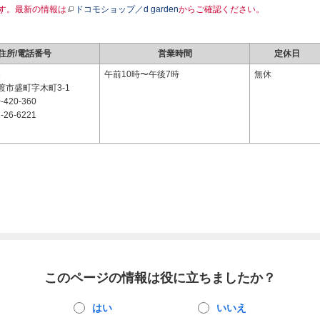
す。最新の情報は
ドコモショップ／d garden
からご確認ください。
住所/電話番号
営業時間
定休日
3
午前10時〜午後7時
無休
渡市盛町字木町3-1
-420-360
-26-6221
このページの情報は役に立ちましたか？
はい
いいえ