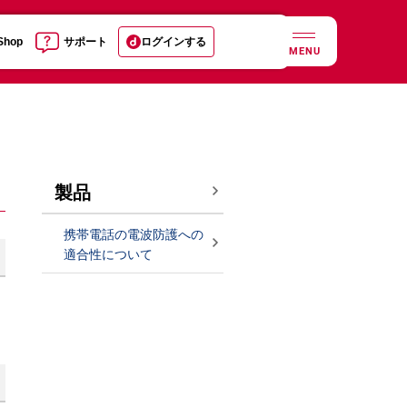
 Shop
サポート
ログインする
MENU
製品
携帯電話の電波防護への
適合性について