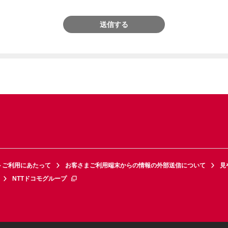
送信する
トご利用にあたって
お客さまご利用端末からの情報の外部送信について
見
NTTドコモグループ