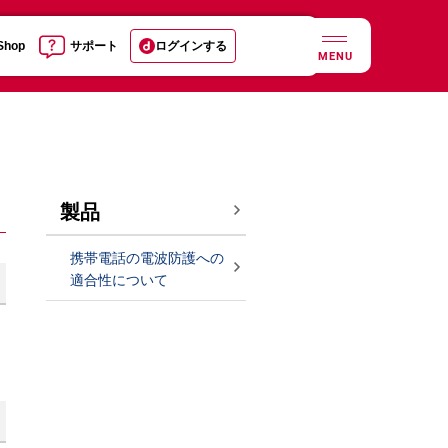
 Shop
サポート
ログインする
MENU
製品
携帯電話の電波防護への
適合性について