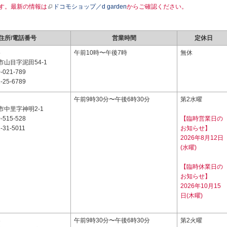
す。最新の情報は
ドコモショップ／d garden
からご確認ください。
住所/電話番号
営業時間
定休日
5
午前10時〜午後7時
無休
山目字泥田54-1
-021-789
-25-6789
2
午前9時30分〜午後6時30分
第2水曜
市中里字神明2-1
-515-528
【臨時営業日の
-31-5011
お知らせ】
2026年8月12日
(水曜)
【臨時休業日の
お知らせ】
2026年10月15
日(木曜)
3
午前9時30分〜午後6時30分
第2火曜