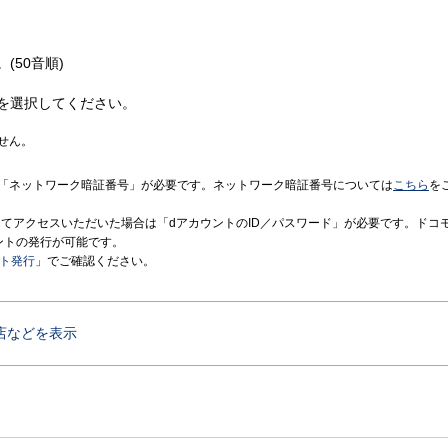
(50音順)
を選択してください。
せん。
「ネットワーク暗証番号」が必要です。ネットワーク暗証番号については
こちら
を
境にてアクセスいただいた場合は「dアカウントのID／パスワード」が必要です。ドコ
ントの発行が可能です。
ント発行
」でご確認ください。
店などを表示