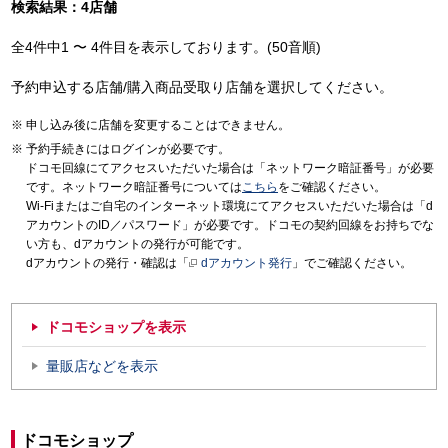
検索結果：4店舗
全4件中1 〜 4件目を表示しております。(50音順)
予約申込する店舗/購入商品受取り店舗を選択してください。
申し込み後に店舗を変更することはできません。
予約手続きにはログインが必要です。
ドコモ回線にてアクセスいただいた場合は「ネットワーク暗証番号」が必要
です。ネットワーク暗証番号については
こちら
をご確認ください。
Wi-Fiまたはご自宅のインターネット環境にてアクセスいただいた場合は「d
アカウントのID／パスワード」が必要です。ドコモの契約回線をお持ちでな
い方も、dアカウントの発行が可能です。
dアカウントの発行・確認は「
dアカウント発行
」でご確認ください。
ドコモショップを表示
量販店などを表示
ドコモショップ