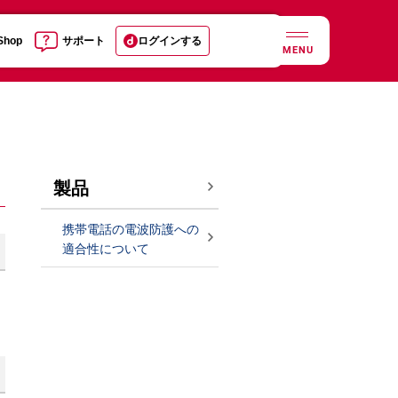
 Shop
サポート
ログインする
MENU
製品
携帯電話の電波防護への
適合性について