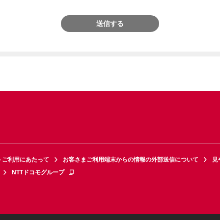
送信する
トご利用にあたって
お客さまご利用端末からの情報の外部送信について
見
NTTドコモグループ