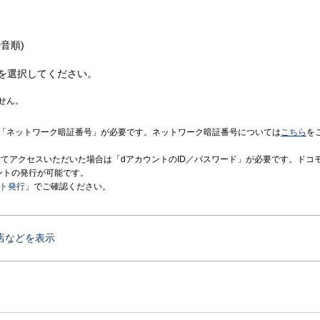
音順)
を選択してください。
せん。
「ネットワーク暗証番号」が必要です。ネットワーク暗証番号については
こちら
を
境にてアクセスいただいた場合は「dアカウントのID／パスワード」が必要です。ドコ
ントの発行が可能です。
ント発行
」でご確認ください。
店などを表示