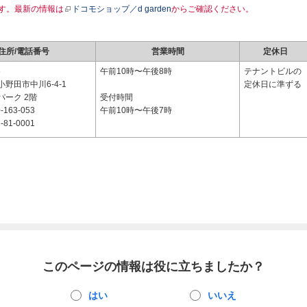
す。最新の情報は
ドコモショップ／d garden
からご確認ください。
住所/電話番号
営業時間
定休日
6
午前10時〜午後8時
テナントビルの
野田市中川6-4-1
定休日に準ずる
パーク 2階
受付時間
-163-053
午前10時〜午後7時
-81-0001
このページの情報は役に立ちましたか？
はい
いいえ