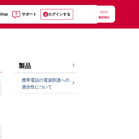
 Shop
サポート
ログインする
MENU
製品
携帯電話の電波防護への
適合性について