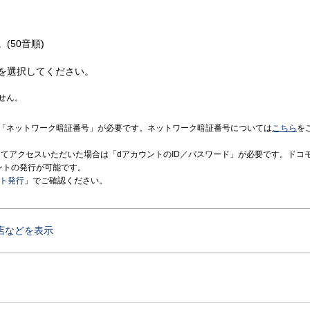
(50音順)
を選択してください。
せん。
「ネットワーク暗証番号」が必要です。ネットワーク暗証番号については
こちら
を
境にてアクセスいただいた場合は「dアカウントのID／パスワード」が必要です。ドコ
ントの発行が可能です。
ント発行
」でご確認ください。
店などを表示