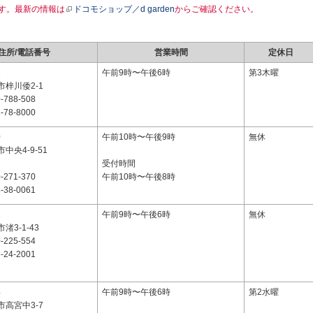
す。最新の情報は
ドコモショップ／d garden
からご確認ください。
住所/電話番号
営業時間
定休日
1
午前9時〜午後6時
第3木曜
梓川倭2-1
-788-508
-78-8000
0
午前10時〜午後9時
無休
中央4-9-51
受付時間
-271-370
午前10時〜午後8時
-38-0061
1
午前9時〜午後6時
無休
渚3-1-43
-225-554
-24-2001
4
午前9時〜午後6時
第2水曜
高宮中3-7