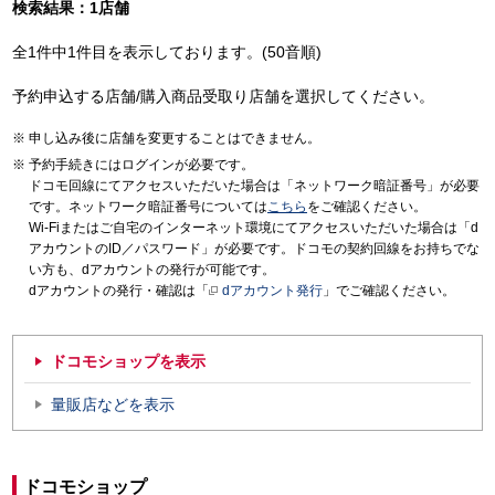
検索結果：1店舗
全1件中1件目を表示しております。(50音順)
予約申込する店舗/購入商品受取り店舗を選択してください。
申し込み後に店舗を変更することはできません。
予約手続きにはログインが必要です。
ドコモ回線にてアクセスいただいた場合は「ネットワーク暗証番号」が必要
です。ネットワーク暗証番号については
こちら
をご確認ください。
Wi-Fiまたはご自宅のインターネット環境にてアクセスいただいた場合は「d
アカウントのID／パスワード」が必要です。ドコモの契約回線をお持ちでな
い方も、dアカウントの発行が可能です。
dアカウントの発行・確認は「
dアカウント発行
」でご確認ください。
ドコモショップを表示
量販店などを表示
ドコモショップ