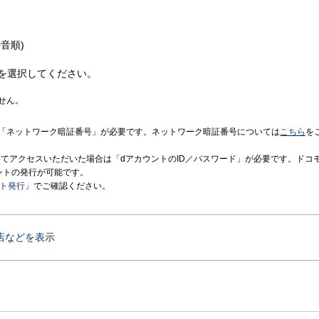
音順)
を選択してください。
せん。
「ネットワーク暗証番号」が必要です。ネットワーク暗証番号については
こちら
を
境にてアクセスいただいた場合は「dアカウントのID／パスワード」が必要です。ドコ
ントの発行が可能です。
ント発行
」でご確認ください。
店などを表示