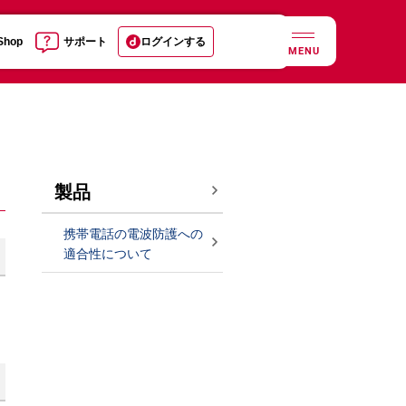
 Shop
サポート
ログインする
MENU
製品
携帯電話の電波防護への
適合性について