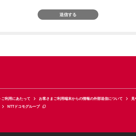
送信する
トご利用にあたって
お客さまご利用端末からの情報の外部送信について
見
NTTドコモグループ