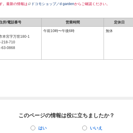
す。最新の情報は
ドコモショップ／d garden
からご確認ください。
住所/電話番号
営業時間
定休日
9
午前10時〜午後6時
無休
本宮字万世180-1
-218-710
-63-0868
このページの情報は役に立ちましたか？
はい
いいえ