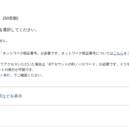
(50音順)
を選択してください。
せん。
「ネットワーク暗証番号」が必要です。ネットワーク暗証番号については
こちら
を
境にてアクセスいただいた場合は「dアカウントのID／パスワード」が必要です。ドコ
ントの発行が可能です。
ント発行
」でご確認ください。
店などを表示