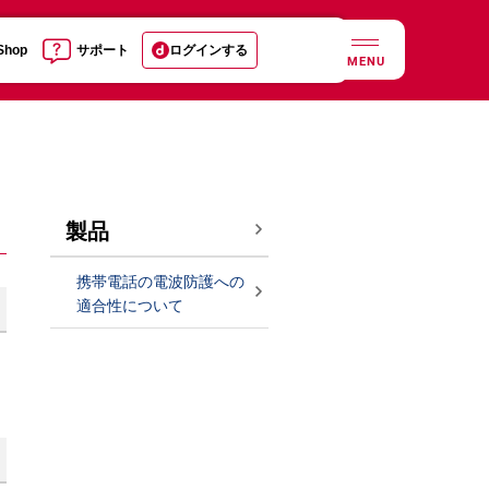
 Shop
サポート
ログインする
MENU
製品
携帯電話の電波防護への
適合性について