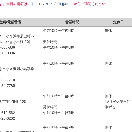
す。最新の情報は
ドコモショップ／d garden
からご確認ください。
住所/電話番号
営業時間
定休日
1
午前10時〜午後9時
無休
き市小名浜字辰巳町79
ルいわき小名浜 2階
受付時間
-638-836
午前10時〜午後8時
-73-0006
1
午前10時〜午後6時
無休
き市小名浜岡小名字岸
-388-710
-84-7785
6
午前10時〜午後8時
無休
き市平字田町120
LATOV休館日に
受付時間
準ずる
-612-562
午前10時〜午後7時
-25-6262
6
午前10時〜午後7時
無休