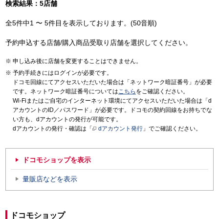
検索結果：5店舗
全5件中1 〜 5件目を表示しております。(50音順)
予約申込する店舗/購入商品受取り店舗を選択してください。
申し込み後に店舗を変更することはできません。
予約手続きにはログインが必要です。
ドコモ回線にてアクセスいただいた場合は「ネットワーク暗証番号」が必要
です。ネットワーク暗証番号については
こちら
をご確認ください。
Wi-Fiまたはご自宅のインターネット環境にてアクセスいただいた場合は「d
アカウントのID／パスワード」が必要です。ドコモの契約回線をお持ちでな
い方も、dアカウントの発行が可能です。
dアカウントの発行・確認は「
dアカウント発行
」でご確認ください。
ドコモショップを表示
量販店などを表示
ドコモショップ