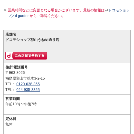
営業時間などは変更となる場合がございます。最新の情報は
ドコモショッ
プ／d garden
からご確認ください。
店舗名
ドコモショップ郡山うねめ通り店
住所/電話番号
〒963-8026
福島県郡山市並木3-2-15
TEL：
0120-638-355
TEL：
024-935-3355
営業時間
午前10時〜午後7時
定休日
無休