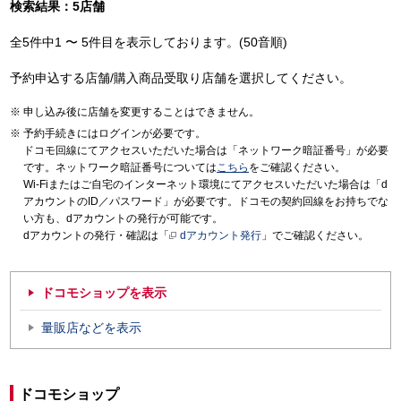
検索結果：5店舗
全5件中1 〜 5件目を表示しております。(50音順)
予約申込する店舗/購入商品受取り店舗を選択してください。
申し込み後に店舗を変更することはできません。
予約手続きにはログインが必要です。
ドコモ回線にてアクセスいただいた場合は「ネットワーク暗証番号」が必要
です。ネットワーク暗証番号については
こちら
をご確認ください。
Wi-Fiまたはご自宅のインターネット環境にてアクセスいただいた場合は「d
アカウントのID／パスワード」が必要です。ドコモの契約回線をお持ちでな
い方も、dアカウントの発行が可能です。
dアカウントの発行・確認は「
dアカウント発行
」でご確認ください。
ドコモショップを表示
量販店などを表示
ドコモショップ