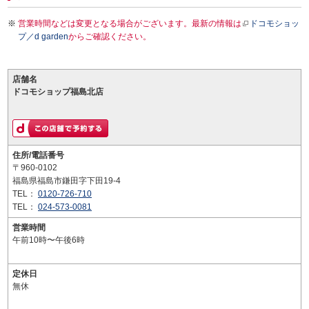
営業時間などは変更となる場合がございます。最新の情報は
ドコモショッ
プ／d garden
からご確認ください。
店舗名
ドコモショップ福島北店
住所/電話番号
〒960-0102
福島県福島市鎌田字下田19-4
TEL：
0120-726-710
TEL：
024-573-0081
営業時間
午前10時〜午後6時
定休日
無休