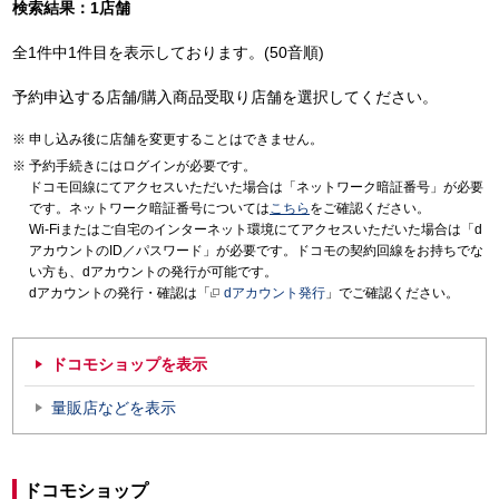
検索結果：1店舗
全1件中1件目を表示しております。(50音順)
予約申込する店舗/購入商品受取り店舗を選択してください。
申し込み後に店舗を変更することはできません。
予約手続きにはログインが必要です。
ドコモ回線にてアクセスいただいた場合は「ネットワーク暗証番号」が必要
です。ネットワーク暗証番号については
こちら
をご確認ください。
Wi-Fiまたはご自宅のインターネット環境にてアクセスいただいた場合は「d
アカウントのID／パスワード」が必要です。ドコモの契約回線をお持ちでな
い方も、dアカウントの発行が可能です。
dアカウントの発行・確認は「
dアカウント発行
」でご確認ください。
ドコモショップを表示
量販店などを表示
ドコモショップ