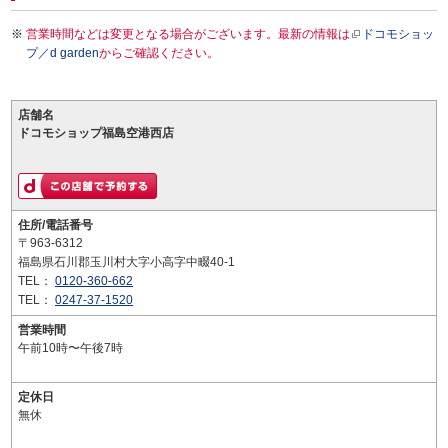
営業時間などは変更となる場合がございます。最新の情報は
ドコモショッ
プ／d garden
からご確認ください。
店舗名
ドコモショップ福島空港西店
住所/電話番号
〒963-6312
福島県石川郡玉川村大字小高字中畷40-1
TEL：
0120-360-662
TEL：
0247-37-1520
営業時間
午前10時〜午後7時
定休日
無休