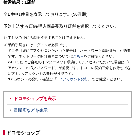
検索結果：1店舗
全1件中1件目を表示しております。(50音順)
予約申込する店舗/購入商品受取り店舗を選択してください。
申し込み後に店舗を変更することはできません。
予約手続きにはログインが必要です。
ドコモ回線にてアクセスいただいた場合は「ネットワーク暗証番号」が必要
です。ネットワーク暗証番号については
こちら
をご確認ください。
Wi-Fiまたはご自宅のインターネット環境にてアクセスいただいた場合は「d
アカウントのID／パスワード」が必要です。ドコモの契約回線をお持ちでな
い方も、dアカウントの発行が可能です。
dアカウントの発行・確認は「
dアカウント発行
」でご確認ください。
ドコモショップを表示
量販店などを表示
ドコモショップ