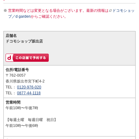
営業時間などは変更となる場合がございます。最新の情報は
ドコモショッ
プ／d garden
からご確認ください。
店舗名
ドコモショップ坂出店
住所/電話番号
〒762-0057
香川県坂出市宮下町4-2
TEL：
0120-976-020
TEL：
0877-44-1118
営業時間
午前10時〜午後7時
【毎週土曜 毎週日曜 祝日】
午前10時〜午後6時