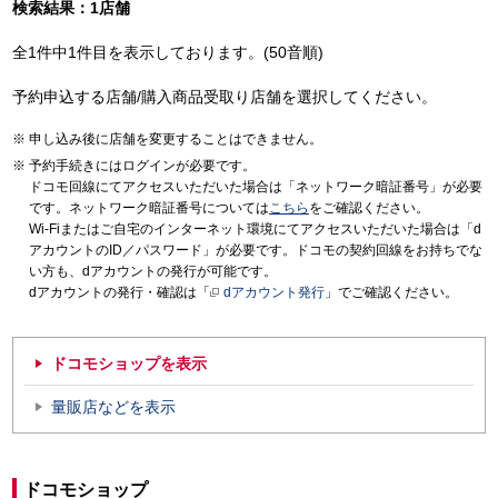
検索結果：1店舗
全1件中1件目を表示しております。(50音順)
予約申込する店舗/購入商品受取り店舗を選択してください。
申し込み後に店舗を変更することはできません。
予約手続きにはログインが必要です。
ドコモ回線にてアクセスいただいた場合は「ネットワーク暗証番号」が必要
です。ネットワーク暗証番号については
こちら
をご確認ください。
Wi-Fiまたはご自宅のインターネット環境にてアクセスいただいた場合は「d
アカウントのID／パスワード」が必要です。ドコモの契約回線をお持ちでな
い方も、dアカウントの発行が可能です。
dアカウントの発行・確認は「
dアカウント発行
」でご確認ください。
ドコモショップを表示
量販店などを表示
ドコモショップ