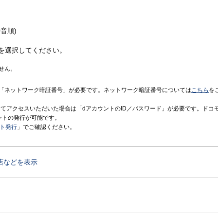
音順)
を選択してください。
せん。
「ネットワーク暗証番号」が必要です。ネットワーク暗証番号については
こちら
を
境にてアクセスいただいた場合は「dアカウントのID／パスワード」が必要です。ドコ
ントの発行が可能です。
ント発行
」でご確認ください。
店などを表示