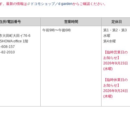
す。最新の情報は
ドコモショップ／d garden
からご確認ください。
住所/電話番号
営業時間
定休日
4
午前9時〜午後6時
第1・第2・第3
大田町大田イ76-6
水曜
SHOWA office 1階
第4水曜
-608-157
-82-2010
【臨時営業日の
お知らせ】
2026年9月23日
(水曜)
【臨時休業日の
お知らせ】
2026年9月24日
(木曜)