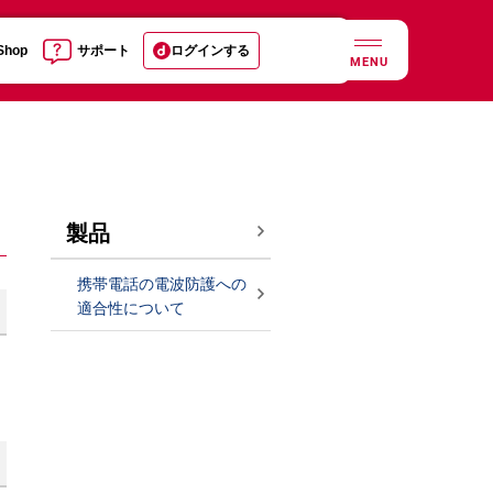
 Shop
サポート
ログインする
MENU
製品
携帯電話の電波防護への
適合性について