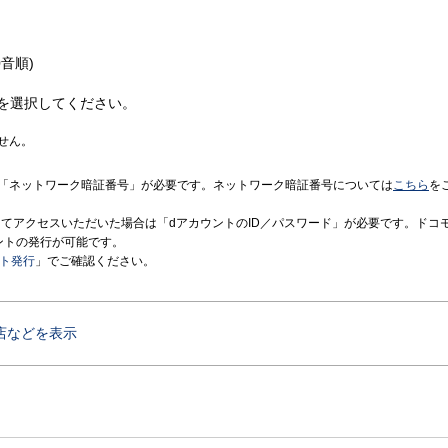
音順)
を選択してください。
せん。
「ネットワーク暗証番号」が必要です。ネットワーク暗証番号については
こちら
を
境にてアクセスいただいた場合は「dアカウントのID／パスワード」が必要です。ドコ
ントの発行が可能です。
ント発行
」でご確認ください。
店などを表示