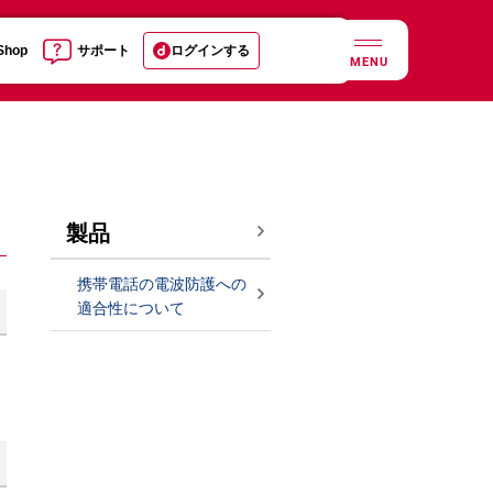
 Shop
サポート
ログインする
MENU
製品
携帯電話の電波防護への
適合性について