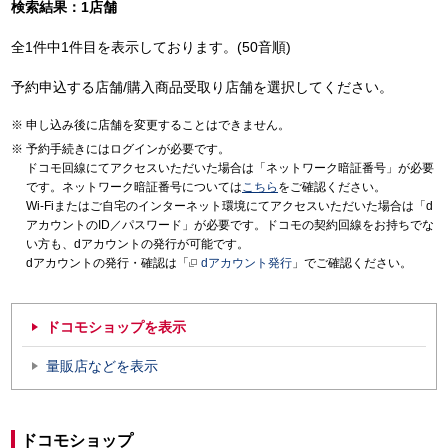
検索結果：1店舗
全1件中1件目を表示しております。(50音順)
予約申込する店舗/購入商品受取り店舗を選択してください。
申し込み後に店舗を変更することはできません。
予約手続きにはログインが必要です。
ドコモ回線にてアクセスいただいた場合は「ネットワーク暗証番号」が必要
です。ネットワーク暗証番号については
こちら
をご確認ください。
Wi-Fiまたはご自宅のインターネット環境にてアクセスいただいた場合は「d
アカウントのID／パスワード」が必要です。ドコモの契約回線をお持ちでな
い方も、dアカウントの発行が可能です。
dアカウントの発行・確認は「
dアカウント発行
」でご確認ください。
ドコモショップを表示
量販店などを表示
ドコモショップ