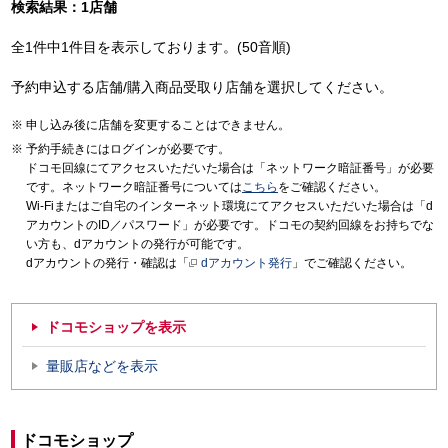
検索結果：1店舗
全1件中1件目を表示しております。(50音順)
予約申込する店舗/購入商品受取り店舗を選択してください。
申し込み後に店舗を変更することはできません。
予約手続きにはログインが必要です。
ドコモ回線にてアクセスいただいた場合は「ネットワーク暗証番号」が必要
です。ネットワーク暗証番号については
こちら
をご確認ください。
Wi-Fiまたはご自宅のインターネット環境にてアクセスいただいた場合は「d
アカウントのID／パスワード」が必要です。ドコモの契約回線をお持ちでな
い方も、dアカウントの発行が可能です。
dアカウントの発行・確認は「
dアカウント発行
」でご確認ください。
ドコモショップを表示
量販店などを表示
ドコモショップ