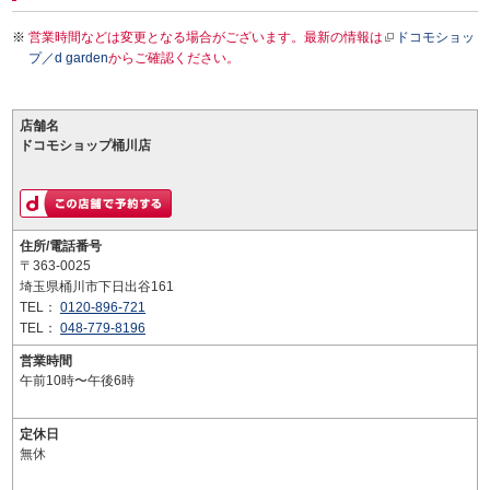
営業時間などは変更となる場合がございます。最新の情報は
ドコモショッ
プ／d garden
からご確認ください。
店舗名
ドコモショップ桶川店
住所/電話番号
〒363-0025
埼玉県桶川市下日出谷161
TEL：
0120-896-721
TEL：
048-779-8196
営業時間
午前10時〜午後6時
定休日
無休