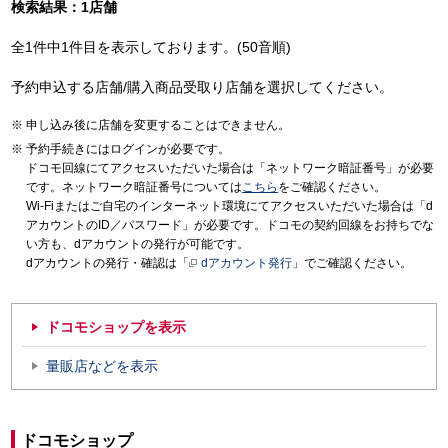
検索結果：1店舗
全1件中1件目を表示しております。(50音順)
予約申込する店舗/購入商品受取り店舗を選択してください。
申し込み後に店舗を変更することはできません。
予約手続きにはログインが必要です。
ドコモ回線にてアクセスいただいた場合は「ネットワーク暗証番号」が必要
です。ネットワーク暗証番号については
こちら
をご確認ください。
Wi-Fiまたはご自宅のインターネット環境にてアクセスいただいた場合は「d
アカウントのID／パスワード」が必要です。ドコモの契約回線をお持ちでな
い方も、dアカウントの発行が可能です。
dアカウントの発行・確認は「
dアカウント発行
」でご確認ください。
ドコモショップを表示
量販店などを表示
ドコモショップ